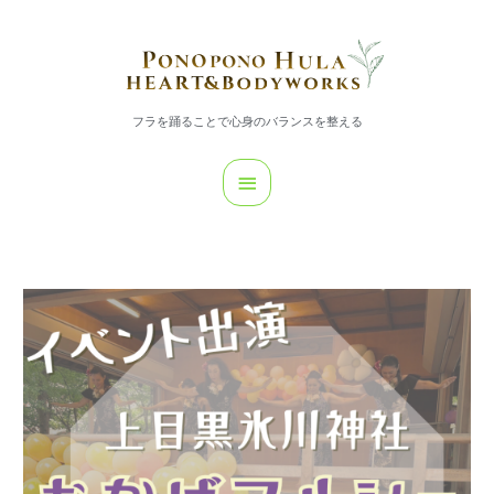
内
メ
容
イ
を
ス
ン
キ
フラを踊ることで心身のバランスを整える
メ
ッ
プ
ニ
ュ
ー