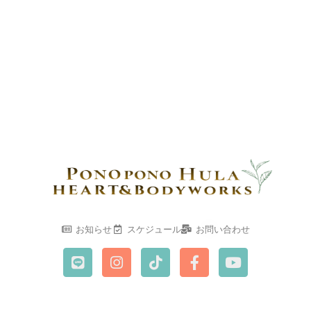
お知らせ
スケジュール
お問い合わせ
L
I
T
F
Y
i
n
i
a
o
n
s
k
c
u
e
t
t
e
t