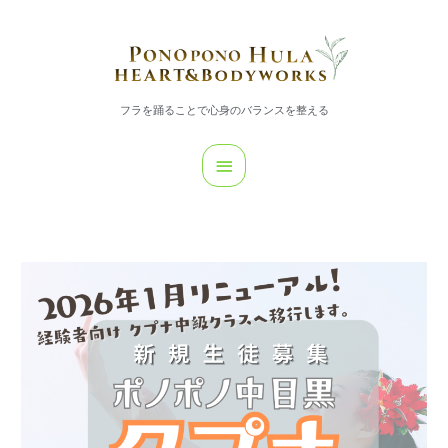
内
メ
容
イ
を
ス
ン
キ
フラを踊ることで心身のバランスを整える
メ
ッ
プ
ニ
ュ
ー