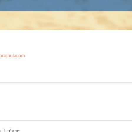
ponohulacom
」
り上げます。