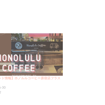
ント情報】ホノルルコーヒー原宿店フラス
6-30
せ