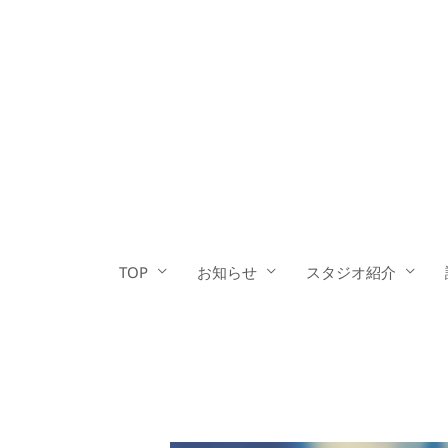
内
容
を
ス
キ
ッ
プ
TOP
お知らせ
スタジオ紹介