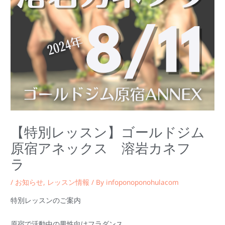
【特別レッスン】ゴールドジム
原宿アネックス 溶岩カネフ
ラ
/
お知らせ
,
レッスン情報
/ By
infoponoponohulacom
特別レッスンのご案内
原宿で活動中の男性向けフラダンス