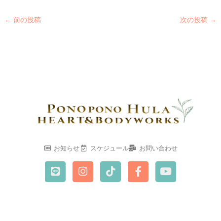
←
前の投稿
次の投稿
→
お知らせ
スケジュール
お問い合わせ
L
I
T
F
Y
i
n
i
a
o
n
s
k
c
u
e
t
t
e
t
a
o
b
u
g
k
o
b