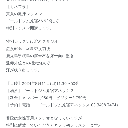
【カネフラ】
真夏の滝汗レッスン
ゴールドジム原宿ANNEXにて
特別レッスン開講します。
特別レッスンは溶岩スタジオ
湿度60%、室温37度前後
鹿児島県桜島の溶岩石を床一面に敷き
遠赤外線との相乗効果で
汗が吹き出します。
【日時】2024年8月11日(日)11:30〜60分
【場所】ゴールドジム原宿アネックス
【料金】メンバー1,950円 ビジター2,750円
【予約】電話 （ゴールドジム原宿アネックス 03-3408-7474）
普段は女性専用スタジオとなっていますが
特別に解放していただきカネフラ初レッスンします♪