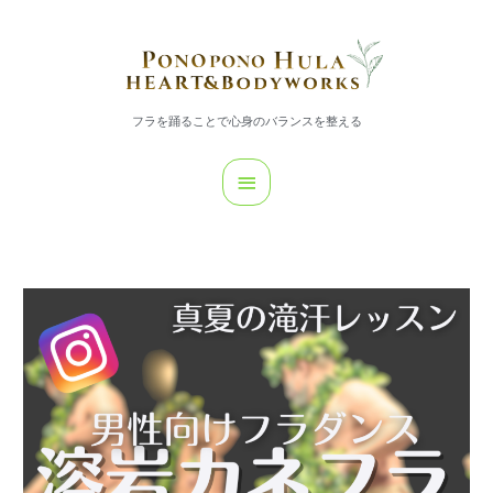
内
メ
容
イ
を
ス
ン
キ
フラを踊ることで心身のバランスを整える
メ
ッ
プ
ニ
ュ
ー