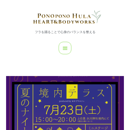
内
メ
容
イ
を
ス
ン
キ
フラを踊ることで心身のバランスを整える
メ
ッ
プ
ニ
ュ
ー